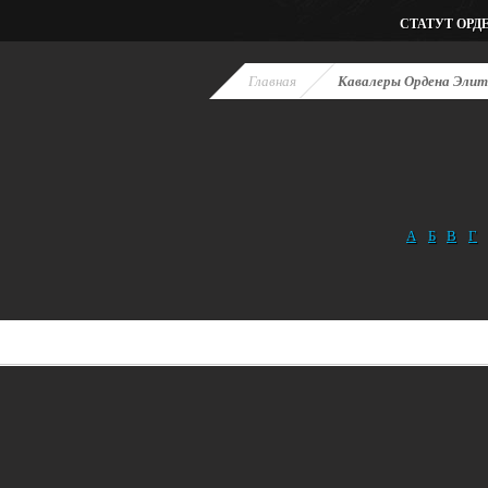
СТАТУТ ОРД
Главная
Кавалеры Ордена Эли
А
Б
В
Г