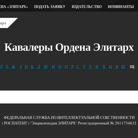
ЕНА «ЭЛИТАРХ»
ПОДАТЬ ЗАЯВКУ
ИЗДАТЕЛЬСТВО
НОМИНАНТЫ
тарх
Кавалеры Ордена Элитарх
Щ
Д
Е
Ж
З
И
К
Л
М
Н
О
П
Р
С
Т
У
Ф
Х
Ц
Ч
Ш
ФЕДЕРАЛЬНАЯ СЛУЖБА ПО ИНТЕЛЛЕКТУАЛЬНОЙ СОБСТВЕННОСТИ
( РОСПАТЕНТ ) "Энциклопедия ЭЛИТАРХ" Регистрационный № 2011734632