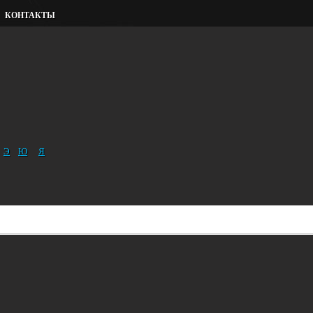
КОНТАКТЫ
Э
Ю
Я