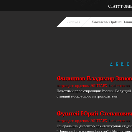
СТАТУТ ОРД
Главная
Кавалеры Ордена Эли
А
Б
В
Г
Филиппов Владимир Зинов
награжден орденом ЭЛИТАРХ 1-ой степени
Почетный проектировщик России. Ведущий а
станций московского метрополитена.
Фуштей Юрий Степанови
награжден орденом ЭЛИТАРХ 1-ой степени
Генеральный директор архитектурной студи
“Почетный гражданин России“. Официальны