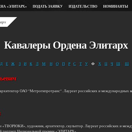
ЕНА «ЭЛИТАРХ»
ПОДАТЬ ЗАЯВКУ
ИЗДАТЕЛЬСТВО
НОМИНАНТЫ
тарх
Кавалеры Ордена Элитарх
Ф
Д
Е
Ж
З
И
К
Л
М
Н
О
П
Р
С
Т
У
Х
Ц
Ч
Ш
Щ
ьевич
рхитектор ОАО “Метрогипротранс“. Лауреат российских и международных ко
ч
и «ТВОРЮКИ», художник, архитектор, скульптор. Лауреат российских и межд
й партнер Национальной премии «ЭЛИТАРХ».