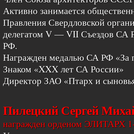
Активно занимается общественно
Правления Свердловской органи
делегатом V — VII Съездов СА Р
РФ.
Награжден медалью СА РФ «За п
Знаком «XXX лет СА России»
Директор ЗАО «Птарх и сыновь
Пилецкий Сергей Миха
награжден орденом ЭЛИТАРХ 1-