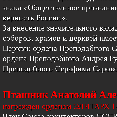
знака «Общественное признание»
верность России».
За внесение значительного вкла
соборов, храмов и церквей име
Церкви: ордена Преподобного Се
ордена Преподобного Андрея Рубл
Преподобного Серафима Саровск
Пташник Анатолий Але
награжден орденом ЭЛИТАРХ 1-
Член Союза архитекторов СССР