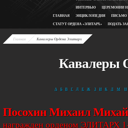
ИНТЕРВЬЮ
ЦЕРЕМОНИИ 
ГЛАВНАЯ
ЭНЦИКЛОПЕДИЯ
ПИСЬМО
СТАТУТ ОРДЕНА «ЭЛИТАРХ»
ПОДАТЬ ЗА
Главная
Кавалеры Ордена Элитарх
Кавалеры 
А
Б
В
Г
Д
Е
Ж
З
И
К
Л
М
Н
Посохин Михаил Михай
награжден орденом ЭЛИТАРХ 1-